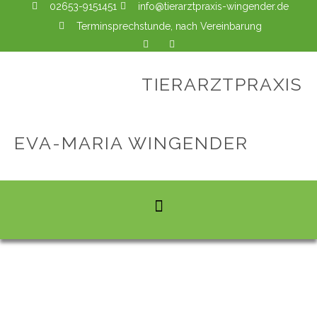
02653-9151451
info@tierarztpraxis-wingender.de
Terminsprechstunde, nach Vereinbarung
TIERARZTPRAXIS
EVA-MARIA WINGENDER