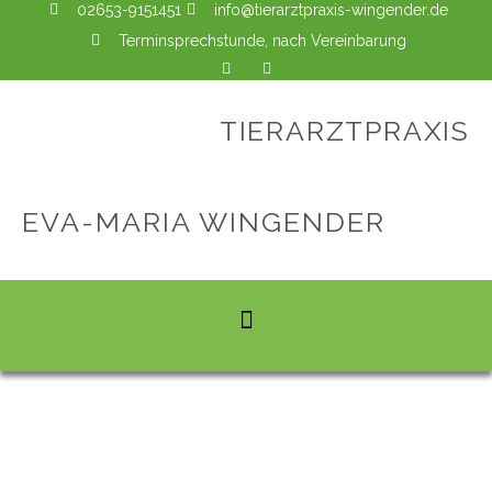
02653-9151451
info@tierarztpraxis-wingender.de
Terminsprechstunde, nach Vereinbarung
TIERARZTPRAXIS
EVA-MARIA WINGENDER