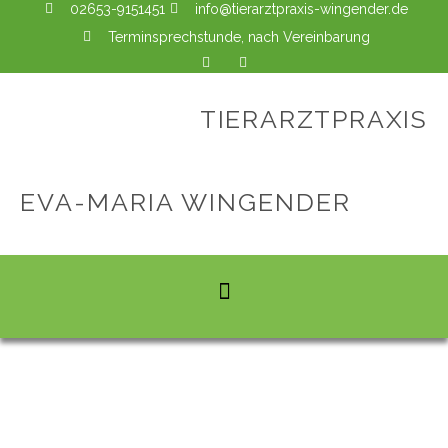
02653-9151451
info@tierarztpraxis-wingender.de
Terminsprechstunde, nach Vereinbarung
TIERARZTPRAXIS
EVA-MARIA WINGENDER