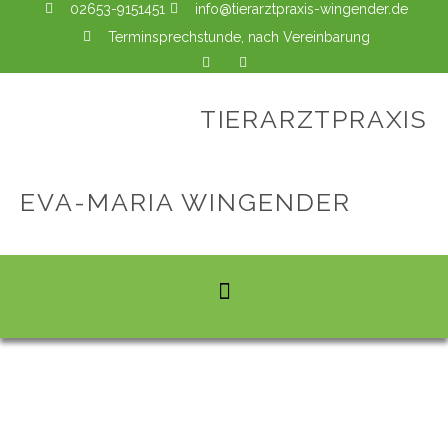
02653-9151451
info@tierarztpraxis-wingender.de
Terminsprechstunde, nach Vereinbarung
TIERARZTPRAXIS
EVA-MARIA WINGENDER