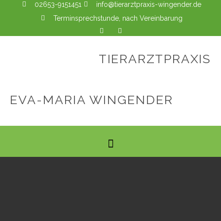
02653-9151451
info@tierarztpraxis-wingender.de
Terminsprechstunde, nach Vereinbarung
TIERARZTPRAXIS
EVA-MARIA WINGENDER