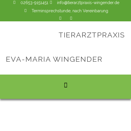
02653-9151451
info@tierarztpraxis-wingender.de
Terminsprechstunde, nach Vereinbarung
TIERARZTPRAXIS
EVA-MARIA WINGENDER