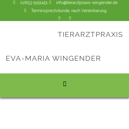
02653-9151451
info@tierarztpraxis-wingender.de
Terminsprechstunde, nach Vereinbarung
TIERARZTPRAXIS
EVA-MARIA WINGENDER