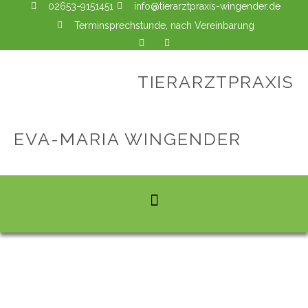
02653-9151451
info@tierarztpraxis-wingender.de
Terminsprechstunde, nach Vereinbarung
TIERARZTPRAXIS
EVA-MARIA WINGENDER