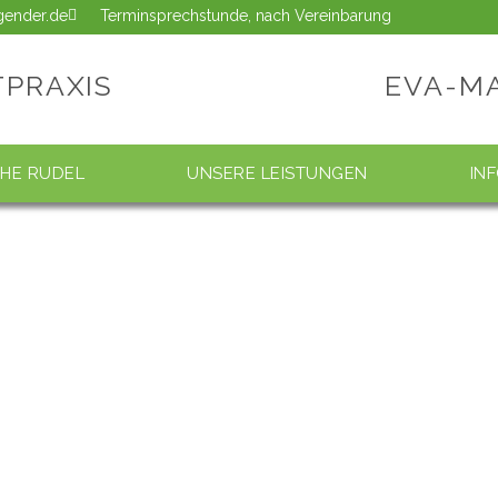
ngender.de
Terminsprechstunde, nach Vereinbarung
TPRAXIS
EVA-M
CHE RUDEL
UNSERE LEISTUNGEN
IN