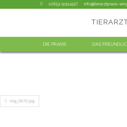
02653-9151451
info@tierarztpraxis-wi
TIERARZ
DIE PRAXIS
DAS FREUNDLI
img_0670.jpg