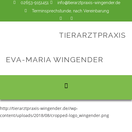
02653-9151451
info@tierarztpraxis-wingender.de
Terminsprechstunde, nach Vereinbarung
TIERARZTPRAXIS
EVA-MARIA WINGENDER
http://tierarztpraxis-wingender.de//wp-
content/uploads/2018/08/cropped-logo_wingender.png