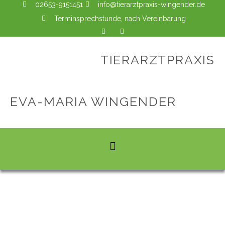
02653-9151451
info@tierarztpraxis-wingender.de
Terminsprechstunde, nach Vereinbarung
TIERARZTPRAXIS
EVA-MARIA WINGENDER